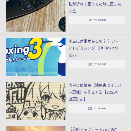
軸が折れて困ってた時に直した
方法
日記
2025/09/15
本当に効果があるの？？ フィ
ットボクシング（Fit Boxing）
を2ヶ...
日記
2025/02/17
簡単に痛絵馬（絵馬裏にイラス
ト記載）を作る方法【2026年
追記訂正】
日記
2024/08/14
【最終アップデートver.16対