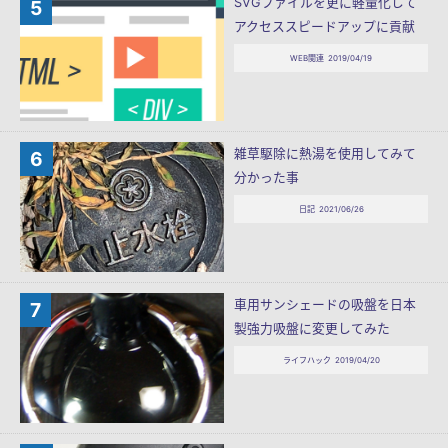
SVGファイルを更に軽量化して
アクセススピードアップに貢献
WEB関連
2019/04/19
雑草駆除に熱湯を使用してみて
分かった事
日記
2021/06/26
車用サンシェードの吸盤を日本
製強力吸盤に変更してみた
ライフハック
2019/04/20