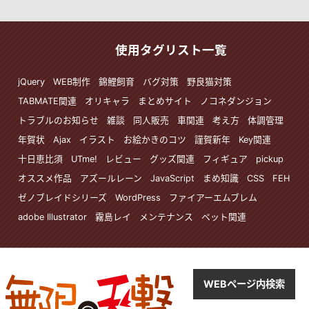
使用タグリスト一覧
jQuery
WEB制作
錦鯉飼育
バグ対策
野良猫対策
TABMATE関連
オリキャラ
まとめサイト
ノコネダンジョン
トラブルのお知らせ
雑談
同人販売
車関連
考え方
体調管理
年賀状
Ajax
イラスト
お絵かきのコツ
謹賀新年
Key関連
十日恵比須
UTme!
レビュー
グッズ関連
フィギュア
pickup
オススメ作品
アズールレーン
JavaScript
まめ知識
CSS
FEH
ゼノブレイドシリーズ
WordPress
ファイアーエムブレム
adobe Illustrator
霧島レイ
メンテナンス
ペット関連
WEBページ内検索