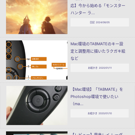
応】今から始める「モンスター
ハンター ラ...
日記
2024/08/05
Mac環境のTABMATEのキー設
定と調整用に描いたラクガキ絵
など
お絵かき
2020/01/11
【Mac環境】「TABMATE」を
Photoshop環境で使いたい
（ma...
お絵かき
2020/01/10
【レビュー】霧島レイ レーダ