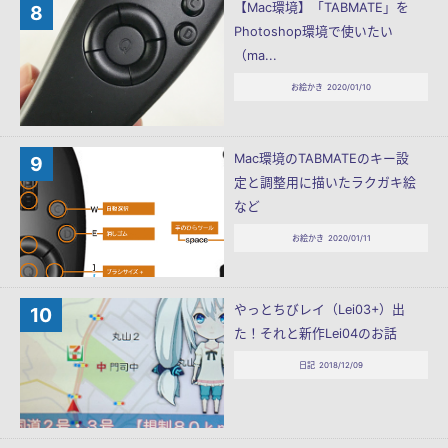
【Mac環境】「TABMATE」を
Photoshop環境で使いたい
（ma...
お絵かき
2020/01/10
Mac環境のTABMATEのキー設
定と調整用に描いたラクガキ絵
など
お絵かき
2020/01/11
やっとちびレイ（Lei03+）出
た！それと新作Lei04のお話
日記
2018/12/09