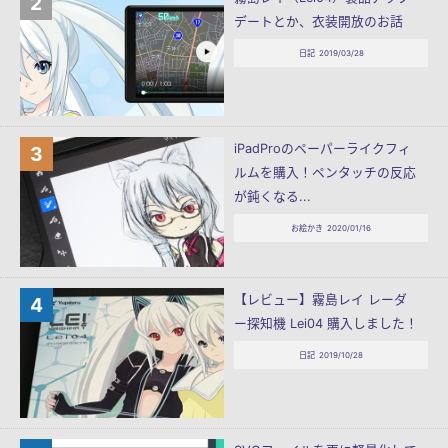
デートとか、衣装開放のお話
日記
2019/03/28
iPadProのペーパーライクフィ
ルムを購入！ペンタッチの反応
が鈍くなる...
お絵かき
2020/01/16
【レビュー】霧島レイ レーダ
ー探知機 Lei04 購入しました！
日記
2019/10/28