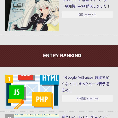
ー探知機 Lei04 購入しました！
日記
2019/10/28
ENTRY RANKING
「Google AdSense」設置で遅
くなってしまったページ表示速
度の...
WEB関連
2019/11/06
霧島レイ（Lei04）製品アップ