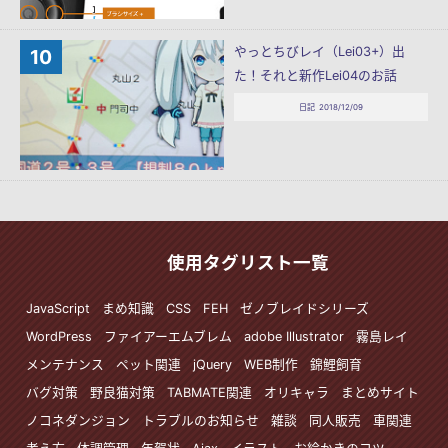
やっとちびレイ（Lei03+）出
た！それと新作Lei04のお話
日記
2018/12/09
使用タグリスト一覧
JavaScript
まめ知識
CSS
FEH
ゼノブレイドシリーズ
WordPress
ファイアーエムブレム
adobe Illustrator
霧島レイ
メンテナンス
ペット関連
jQuery
WEB制作
錦鯉飼育
バグ対策
野良猫対策
TABMATE関連
オリキャラ
まとめサイト
ノコネダンジョン
トラブルのお知らせ
雑談
同人販売
車関連