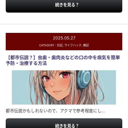
続きを見る？
2025.05.27
CATEGORY :
日記
,
ライフハック
,
雑記
【都市伝説？】虫歯・歯肉炎などの口の中を病気を簡単
予防・治療する方法
都市伝説かもしれないので、アクマで参考程度にし...
続きを見る？