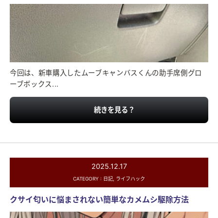
今回は、新車購入したムーブキャンバスくんの助手席側グロ
ーブボックス...
続きを見る？
2025.12.17
CATEGORY :
日記
,
ライフハック
クサイ匂いに悩まされない簡単なカメムシ駆除方法