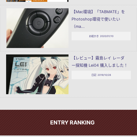
【Mac環境】「TABMATE」を
Photoshop環境で使いたい
（ma...
お絵かき
2020/01/10
【レビュー】霧島レイ レーダ
ー探知機 Lei04 購入しました！
日記
2019/10/28
ENTRY RANKING