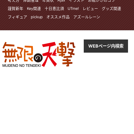
考え方
体調管理
年賀状
Ajax
イラスト
お絵かきのコツ
謹賀新年
Key関連
十日恵比須
UTme!
レビュー
グッズ関連
フィギュア
pickup
オススメ作品
アズールレーン
WEBページ内検索