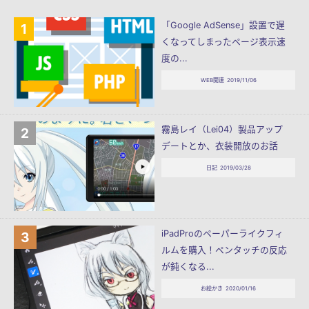
「Google AdSense」設置で遅
くなってしまったページ表示速
度の...
WEB関連
2019/11/06
霧島レイ（Lei04）製品アップ
デートとか、衣装開放のお話
日記
2019/03/28
iPadProのペーパーライクフィ
ルムを購入！ペンタッチの反応
が鈍くなる...
お絵かき
2020/01/16