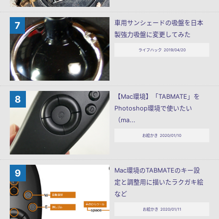
車用サンシェードの吸盤を日本
製強力吸盤に変更してみた
ライフハック
2019/04/20
【Mac環境】「TABMATE」を
Photoshop環境で使いたい
（ma...
お絵かき
2020/01/10
Mac環境のTABMATEのキー設
定と調整用に描いたラクガキ絵
など
お絵かき
2020/01/11