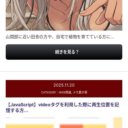
山間部に近い田舎の方や、自宅で植物を育てている方に...
続きを見る？
2025.11.20
CATEGORY :
WEB関連
,
メモ置き場
【JavaScript】videoタグを利用した際に再生位置を記
憶する方...