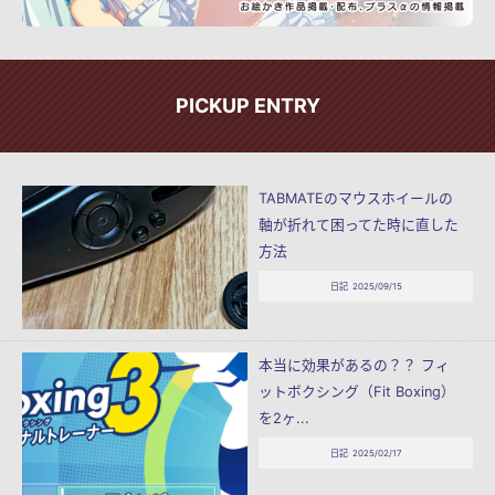
PICKUP ENTRY
TABMATEのマウスホイールの
軸が折れて困ってた時に直した
方法
日記
2025/09/15
本当に効果があるの？？ フィ
ットボクシング（Fit Boxing）
を2ヶ...
日記
2025/02/17