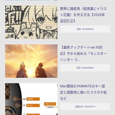
簡単に痛絵馬（絵馬裏にイラス
ト記載）を作る方法【2026年
追記訂正】
日記
2024/08/14
【最終アップデートver.16対
応】今から始める「モンスター
ハンター ラ...
日記
2024/08/05
Mac環境のTABMATEのキー設
定と調整用に描いたラクガキ絵
など
お絵かき
2020/01/11