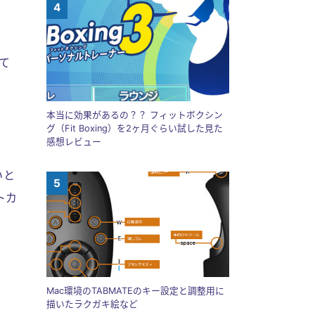
て
本当に効果があるの？？ フィットボクシン
グ（Fit Boxing）を2ヶ月ぐらい試した見た
感想レビュー
いと
トカ
゜
Mac環境のTABMATEのキー設定と調整用に
描いたラクガキ絵など