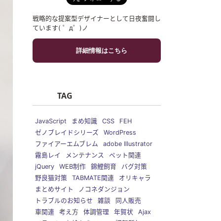
戦略的な提案型デザイナーとして日夜奮闘し
ています( ゜д゜)ノ
詳細情報はこちら
TAG
JavaScript
まめ知識
CSS
FEH
ゼノブレイドシリーズ
WordPress
ファイアーエムブレム
adobe Illustrator
霧島レイ
メンテナンス
ペット関連
jQuery
WEB制作
錦鯉飼育
バグ対策
野良猫対策
TABMATE関連
オリキャラ
まとめサイト
ノコネダンジョン
トラブルのお知らせ
雑談
同人販売
車関連
考え方
体調管理
年賀状
Ajax