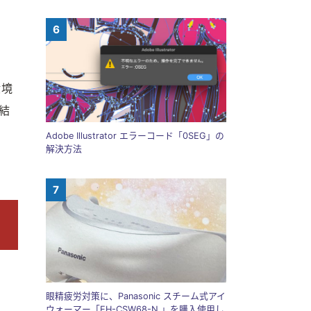
環境
結
Adobe Illustrator エラーコード「0SEG」の
解決方法
眼精疲労対策に、Panasonic スチーム式アイ
ウォーマー「EH-CSW68-N 」を購入使用し