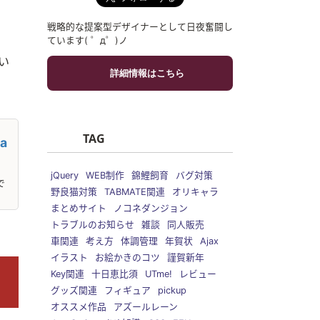
戦略的な提案型デザイナーとして日夜奮闘し
ています( ゜д゜)ノ
い
詳細情報はこちら
TAG
a
jQuery
WEB制作
錦鯉飼育
バグ対策
で
野良猫対策
TABMATE関連
オリキャラ
まとめサイト
ノコネダンジョン
トラブルのお知らせ
雑談
同人販売
車関連
考え方
体調管理
年賀状
Ajax
イラスト
お絵かきのコツ
謹賀新年
Key関連
十日恵比須
UTme!
レビュー
グッズ関連
フィギュア
pickup
オススメ作品
アズールレーン