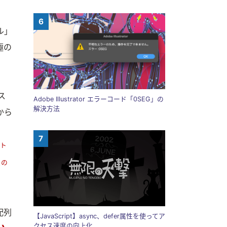
ル」
極の
ス
Adobe Illustrator エラーコード「0SEG」の
解決方法
から
ート
意の
配列
【JavaScript】async、defer属性を使ってア
クセス速度の向上化