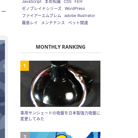
JavaScript
まめ知識
CSS
FEH
ゼノブレイドシリーズ
WordPress
ャー
ファイアーエムブレム
adobe Illustrator
霧島レイ
メンテナンス
ペット関連
MONTHLY RANKING
車用サンシェードの吸盤を日本製強力吸盤に
変更してみた