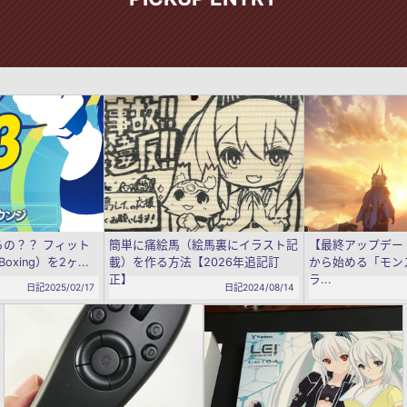
の？？ フィット
簡単に痛絵馬（絵馬裏にイラスト記
【最終アップデートv
oxing）を2ヶ...
載）を作る方法【2026年追記訂
から始める「モン
正】
ラ...
日記
2025/02/17
日記
2024/08/14