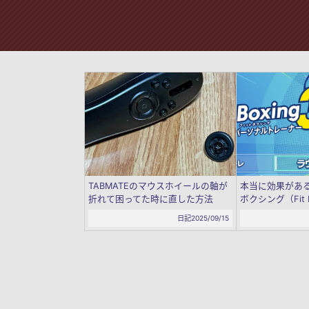
TABMATEのマウスホイールの軸が
本当に効果がある
折れて困ってた時に直した方法
ボクシング（Fit B
日記
2025/09/15