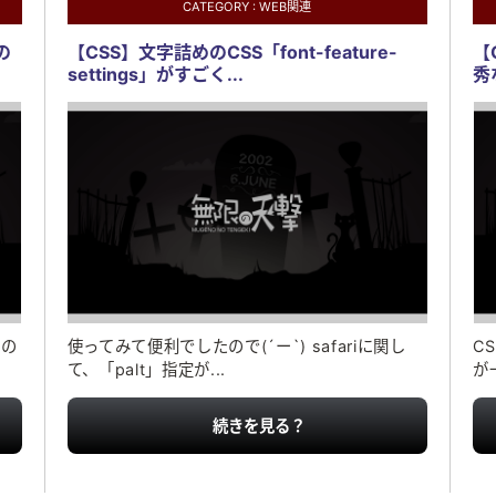
CATEGORY :
WEB関連
の
【CSS】文字詰めのCSS「font-feature-
【
settings」がすごく...
秀
この
使ってみて便利でしたので(´ー`) safariに関し
C
て、「palt」指定が...
が
続きを見る？