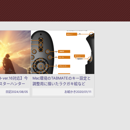
er.16対応】今
Mac環境のTABMATEのキー設定と
スターハンター
調整用に描いたラクガキ絵など
日記
2024/08/05
お絵かき
2020/01/11