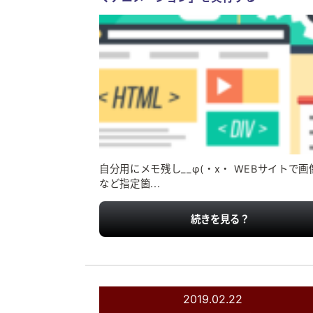
自分用にメモ残し__φ(・x・ WEBサイトで画
など指定箇...
続きを見る？
2019.02.22