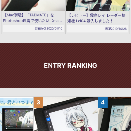
【Mac環境】「TABMATE」を
【レビュー】霧島レイ レーダー探
Photoshop環境で使いたい（ma...
知機 Lei04 購入しました！
お絵かき
2020/01/10
日記
2019/10/28
ENTRY RANKING