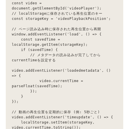
const video = 
document.getElementById('videoPlayer');

// localStorageに保存されている再生位置のキー

const storageKey = 'videoPlaybackPosition';

// ページ読み込み時に保存された再生位置から再開

window.addEventListener('load', () => {

    const savedTime = 
localStorage.getItem(storageKey);

    if (savedTime) {

        // メタデータの読み込みが完了してから
currentTimeを設定する

video.addEventListener('loadedmetadata', () 
=> {

            video.currentTime = 
parseFloat(savedTime);

        });

    }

});

// 動画の再生位置を定期的に保存 (例: 5秒ごと)

video.addEventListener('timeupdate', () => {

    localStorage.setItem(storageKey, 
video.currentTime.toString());
