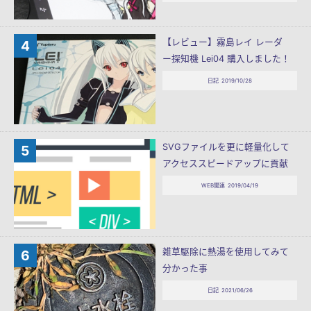
【レビュー】霧島レイ レーダ
ー探知機 Lei04 購入しました！
日記
2019/10/28
SVGファイルを更に軽量化して
アクセススピードアップに貢献
WEB関連
2019/04/19
雑草駆除に熱湯を使用してみて
分かった事
日記
2021/06/26