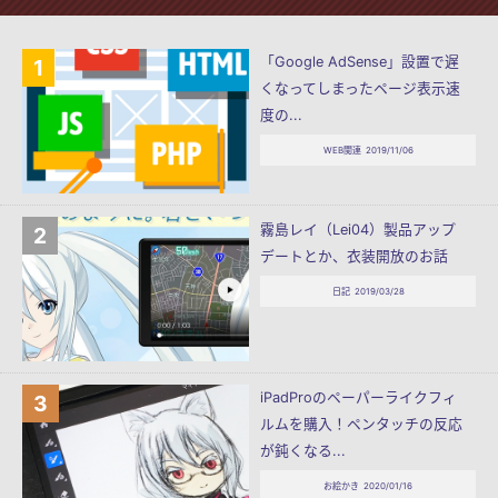
「Google AdSense」設置で遅
くなってしまったページ表示速
度の...
WEB関連
2019/11/06
霧島レイ（Lei04）製品アップ
デートとか、衣装開放のお話
日記
2019/03/28
iPadProのペーパーライクフィ
ルムを購入！ペンタッチの反応
が鈍くなる...
お絵かき
2020/01/16