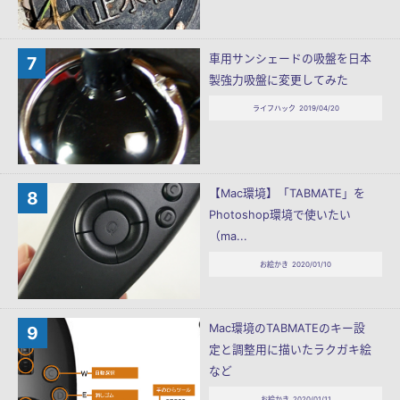
車用サンシェードの吸盤を日本
製強力吸盤に変更してみた
ライフハック
2019/04/20
【Mac環境】「TABMATE」を
Photoshop環境で使いたい
（ma...
お絵かき
2020/01/10
Mac環境のTABMATEのキー設
定と調整用に描いたラクガキ絵
など
お絵かき
2020/01/11