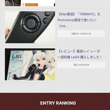
【Mac環境】「TABMATE」を
Photoshop環境で使いたい
（ma...
お絵かき
2020/01/10
【レビュー】霧島レイ レーダ
ー探知機 Lei04 購入しました！
日記
2019/10/28
ENTRY RANKING