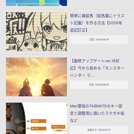
簡単に痛絵馬（絵馬裏にイラス
ト記載）を作る方法【2026年
追記訂正】
日記
2024/08/14
【最終アップデートver.16対
応】今から始める「モンスター
ハンター ラ...
日記
2024/08/05
Mac環境のTABMATEのキー設
定と調整用に描いたラクガキ絵
など
お絵かき
2020/01/11