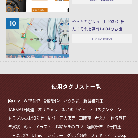
やっとちびレイ（Lei03+）出
た！それと新作Lei04のお話
日記
2018/12/09
使用タグリスト一覧
jQuery
WEB制作
錦鯉飼育
バグ対策
野良猫対策
TABMATE関連
オリキャラ
まとめサイト
ノコネダンジョン
トラブルのお知らせ
雑談
同人販売
車関連
考え方
体調管理
年賀状
Ajax
イラスト
お絵かきのコツ
謹賀新年
Key関連
十日恵比須
UTme!
レビュー
グッズ関連
フィギュア
pickup