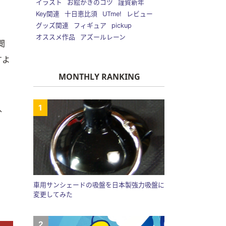
イラスト
お絵かきのコツ
謹賀新年
Key関連
十日恵比須
UTme!
レビュー
グッズ関連
フィギュア
pickup
オススメ作品
アズールレーン
閲
すよ
MONTHLY RANKING
、
車用サンシェードの吸盤を日本製強力吸盤に
変更してみた