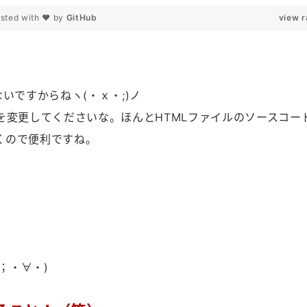
sted with ❤ by
GitHub
view 
いですからねヽ(・ｘ・;)ノ
子を変更してくださいな。ほんとHTMLファイルのソースコー
くので便利ですね。
；・∀・)