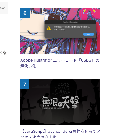
raw
ドを
Adobe Illustrator エラーコード「0SEG」の
解決方法
【JavaScript】async、defer属性を使ってア
クセス速度の向上化