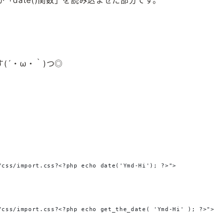
「date()関数」を読み込ませた部分です。
(´・ω・｀)つ◎
/css/import.css?<?php echo date('Ymd-Hi'); ?>">
/css/import.css?<?php echo get_the_date( 'Ymd-Hi' ); ?>">