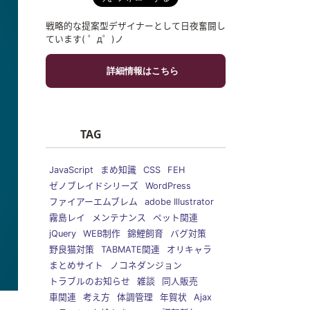
戦略的な提案型デザイナーとして日夜奮闘し
ています( ゜д゜)ノ
詳細情報はこちら
TAG
JavaScript
まめ知識
CSS
FEH
ゼノブレイドシリーズ
WordPress
ファイアーエムブレム
adobe Illustrator
霧島レイ
メンテナンス
ペット関連
jQuery
WEB制作
錦鯉飼育
バグ対策
野良猫対策
TABMATE関連
オリキャラ
まとめサイト
ノコネダンジョン
トラブルのお知らせ
雑談
同人販売
車関連
考え方
体調管理
年賀状
Ajax