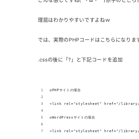
こんな感じですね(´・ω・｀)赤字のところが
理屈はわかりやすいですよねｗ
では、実際のPHPコードはこちらになります
.cssの後に「?」と下記コードを追加
◎PHPサイトの場合
<link rel="stylesheet" href="/library
◎WordPressサイトの場合
<link rel="stylesheet" href="/library