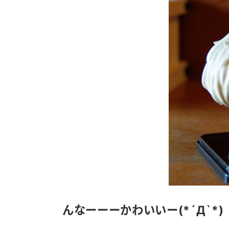
んなーーーかわいいー(*´Д`*)