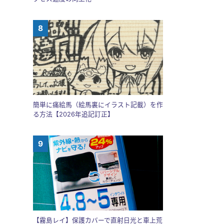
簡単に痛絵馬（絵馬裏にイラスト記載）を作
る方法【2026年追記訂正】
【霧島レイ】保護カバーで直射日光と車上荒