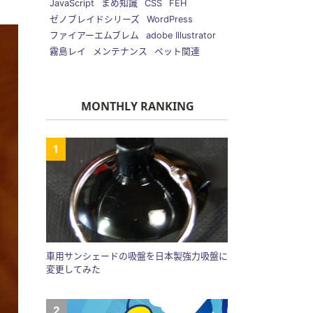
JavaScript
まめ知識
CSS
FEH
ゼノブレイドシリーズ
WordPress
ファイアーエムブレム
adobe Illustrator
霧島レイ
メンテナンス
ペット関連
MONTHLY RANKING
車用サンシェードの吸盤を日本製強力吸盤に
変更してみた