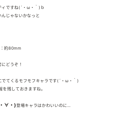
ィですね(´・ω・｀)ｂ
いんじゃないかなっと
：約80mm
考にどうぞ！
でてくるモフモフキャラです(´・ω・｀)
報を残しておきますね。
・∀・)
登場キャラはかわいいのに…