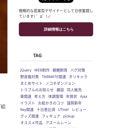
戦略的な提案型デザイナーとして日夜奮闘し
ています( ゜д゜)ノ
詳細情報はこちら
TAG
jQuery
WEB制作
錦鯉飼育
バグ対策
野良猫対策
TABMATE関連
オリキャラ
まとめサイト
ノコネダンジョン
トラブルのお知らせ
雑談
同人販売
車関連
考え方
体調管理
年賀状
Ajax
イラスト
お絵かきのコツ
謹賀新年
ご紹
Key関連
十日恵比須
UTme!
レビュー
グッズ関連
フィギュア
pickup
オススメ作品
アズールレーン