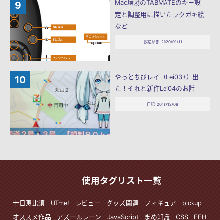
Mac環境のTABMATEのキー設
定と調整用に描いたラクガキ絵
など
お絵かき
2020/01/11
やっとちびレイ（Lei03+）出
た！それと新作Lei04のお話
日記
2018/12/09
使用タグリスト一覧
十日恵比須
UTme!
レビュー
グッズ関連
フィギュア
pickup
オススメ作品
アズールレーン
JavaScript
まめ知識
CSS
FEH