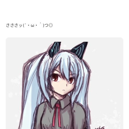
さささッ(´・ω・｀)つ◎