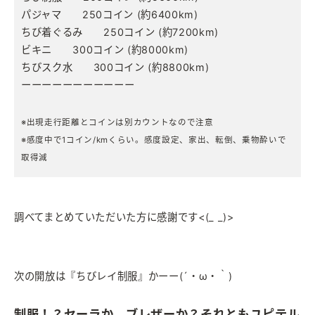
パジャマ 250コイン (約6400km)
ちび着ぐるみ 250コイン (約7200km)
ビキニ 300コイン (約8000km)
ちびスク水 300コイン (約8800km)
ーーーーーーーーーーー
※出現走行距離とコインは別カウントなので注意
※感度中で1コイン/kmくらい。感度設定、家出、転倒、乗物酔いで
取得減
調べてまとめていただいた方に感謝です<(_ _)>
次の開放は『ちびレイ制服』かーー(´・ω・｀)
制服！？セーラか、ブレザーか？それともユピテル