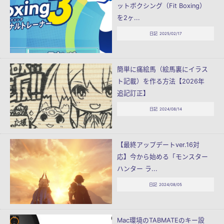
ットボクシング（Fit Boxing）
を2ヶ...
日記
2025/02/17
簡単に痛絵馬（絵馬裏にイラス
ト記載）を作る方法【2026年
追記訂正】
日記
2024/08/14
【最終アップデートver.16対
応】今から始める「モンスター
ハンター ラ...
日記
2024/08/05
Mac環境のTABMATEのキー設