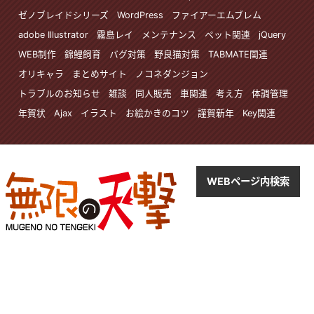
ゼノブレイドシリーズ
WordPress
ファイアーエムブレム
adobe Illustrator
霧島レイ
メンテナンス
ペット関連
jQuery
WEB制作
錦鯉飼育
バグ対策
野良猫対策
TABMATE関連
オリキャラ
まとめサイト
ノコネダンジョン
トラブルのお知らせ
雑談
同人販売
車関連
考え方
体調管理
年賀状
Ajax
イラスト
お絵かきのコツ
謹賀新年
Key関連
WEBページ内検索