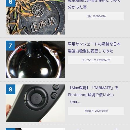
雑草駆除に熱湯を使用してみて
分かった事
日記
2021/06/26
車用サンシェードの吸盤を日本
製強力吸盤に変更してみた
ライフハック
2019/04/20
【Mac環境】「TABMATE」を
Photoshop環境で使いたい
（ma...
お絵かき
2020/01/10