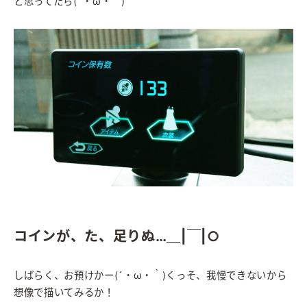
と思ってたら(´・ω・｀)
コインが、た、足りぬ…＿|￣|○
しばらく、お預けかー(´・ω・｀)くっそ、我慢できないから
想像で描いてみるか！